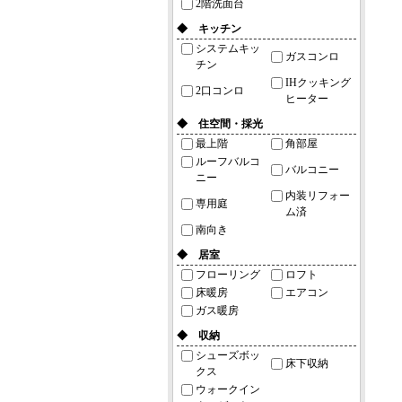
2階洗面台
◆ キッチン
システムキッ
ガスコンロ
チン
IHクッキング
2口コンロ
ヒーター
◆ 住空間・採光
最上階
角部屋
ルーフバルコ
バルコニー
ニー
内装リフォー
専用庭
ム済
南向き
◆ 居室
フローリング
ロフト
床暖房
エアコン
ガス暖房
◆ 収納
シューズボッ
床下収納
クス
ウォークイン