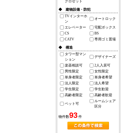
クロゼット
◆ 建物設備・防犯
TVインターホ
オートロック
ン
エレベーター
宅配ボックス
CS
BS
CATV
専用ゴミ置場
◆ 構造
タワー型マン
デザイナーズ
ション
楽器相談可
2人入居可
男性限定
女性限定
単身者限定
単身者希望
法人限定
法人希望
学生限定
学生歓迎
高齢者限定
高齢者歓迎
ルームシェア
ペット可
区分
93
物件数
件