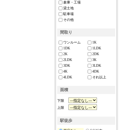
倉庫・工場
貸土地
駐車場
その他
間取り
ワンルーム
1K
1DK
1LDK
2K
2DK
2LDK
3K
3DK
3LDK
4K
4DK
4LDK
それ以上
面積
下限
上限
駅徒歩