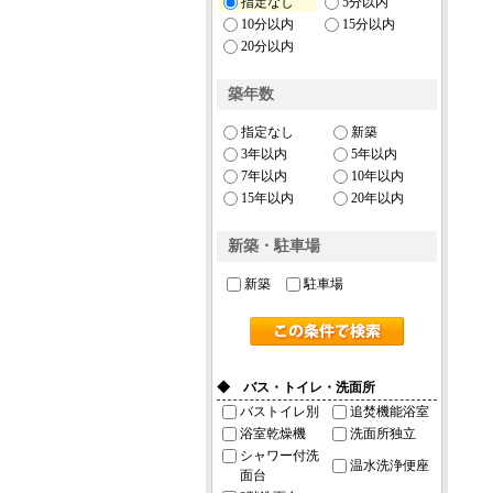
指定なし
5分以内
10分以内
15分以内
20分以内
築年数
指定なし
新築
3年以内
5年以内
7年以内
10年以内
15年以内
20年以内
新築・駐車場
新築
駐車場
◆ バス・トイレ・洗面所
バストイレ別
追焚機能浴室
浴室乾燥機
洗面所独立
シャワー付洗
温水洗浄便座
面台