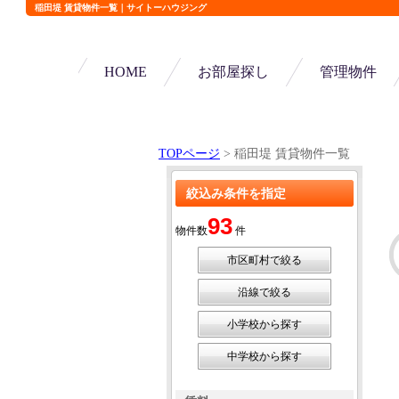
稲田堤 賃貸物件一覧｜サイトーハウジング
HOME
お部屋探し
管理物件
TOPページ
> 稲田堤 賃貸物件一覧
絞込み条件を指定
93
物件数
件
市区町村で絞る
沿線で絞る
小学校から探す
中学校から探す