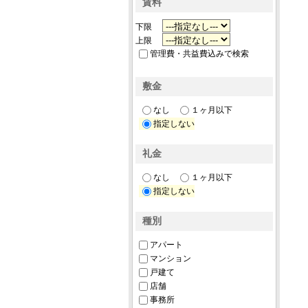
賃料
下限
上限
管理費・共益費込みで検索
敷金
なし
１ヶ月以下
指定しない
礼金
なし
１ヶ月以下
指定しない
種別
アパート
マンション
戸建て
店舗
事務所