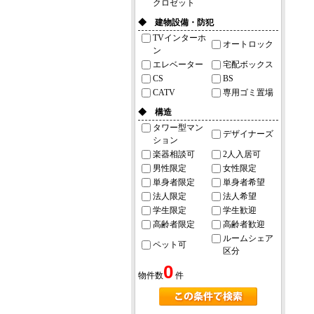
クロゼット
◆ 建物設備・防犯
TVインターホ
オートロック
ン
エレベーター
宅配ボックス
CS
BS
CATV
専用ゴミ置場
◆ 構造
タワー型マン
デザイナーズ
ション
楽器相談可
2人入居可
男性限定
女性限定
単身者限定
単身者希望
法人限定
法人希望
学生限定
学生歓迎
高齢者限定
高齢者歓迎
ルームシェア
ペット可
区分
0
物件数
件