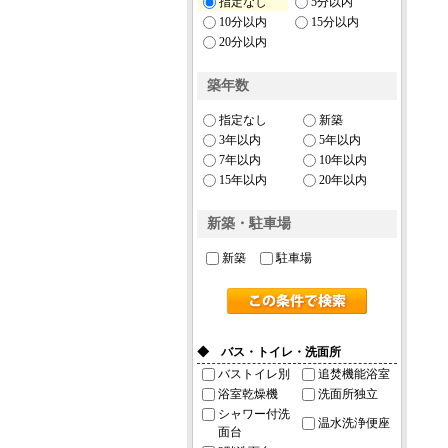
指定なし
5分以内
10分以内
15分以内
20分以内
築年数
指定なし
新築
3年以内
5年以内
7年以内
10年以内
15年以内
20年以内
新築・駐車場
新築
駐車場
◆ バス・トイレ・洗面所
バストイレ別
追焚機能浴室
浴室乾燥機
洗面所独立
シャワー付洗
温水洗浄便座
面台