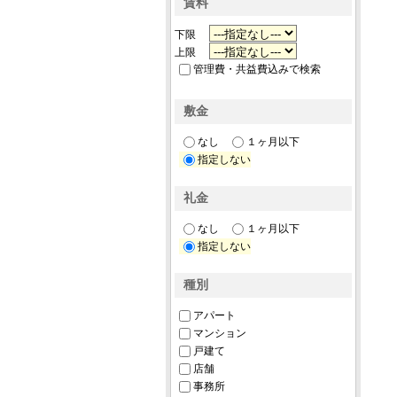
賃料
下限
上限
管理費・共益費込みで検索
敷金
なし
１ヶ月以下
指定しない
礼金
なし
１ヶ月以下
指定しない
種別
アパート
マンション
戸建て
店舗
事務所