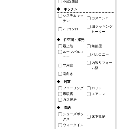
2階洗面台
◆ キッチン
システムキッ
ガスコンロ
チン
IHクッキング
2口コンロ
ヒーター
◆ 住空間・採光
最上階
角部屋
ルーフバルコ
バルコニー
ニー
内装リフォー
専用庭
ム済
南向き
◆ 居室
フローリング
ロフト
床暖房
エアコン
ガス暖房
◆ 収納
シューズボッ
床下収納
クス
ウォークイン