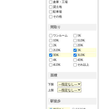
倉庫・工場
貸土地
駐車場
その他
間取り
ワンルーム
1K
1DK
1LDK
2K
2DK
2LDK
3K
3DK
3LDK
4K
4DK
4LDK
それ以上
面積
下限
上限
駅徒歩