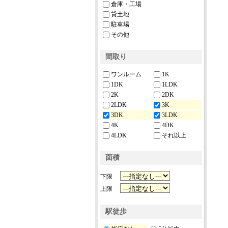
倉庫・工場
貸土地
駐車場
その他
間取り
ワンルーム
1K
1DK
1LDK
2K
2DK
2LDK
3K
3DK
3LDK
4K
4DK
4LDK
それ以上
面積
下限
上限
駅徒歩