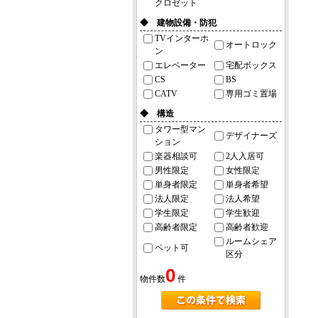
クロゼット
◆ 建物設備・防犯
TVインターホ
オートロック
ン
エレベーター
宅配ボックス
CS
BS
CATV
専用ゴミ置場
◆ 構造
タワー型マン
デザイナーズ
ション
楽器相談可
2人入居可
男性限定
女性限定
単身者限定
単身者希望
法人限定
法人希望
学生限定
学生歓迎
高齢者限定
高齢者歓迎
ルームシェア
ペット可
区分
0
物件数
件