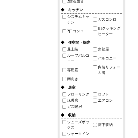
2階洗面台
◆ キッチン
システムキッ
ガスコンロ
チン
IHクッキング
2口コンロ
ヒーター
◆ 住空間・採光
最上階
角部屋
ルーフバルコ
バルコニー
ニー
内装リフォー
専用庭
ム済
南向き
◆ 居室
フローリング
ロフト
床暖房
エアコン
ガス暖房
◆ 収納
シューズボッ
床下収納
クス
ウォークイン