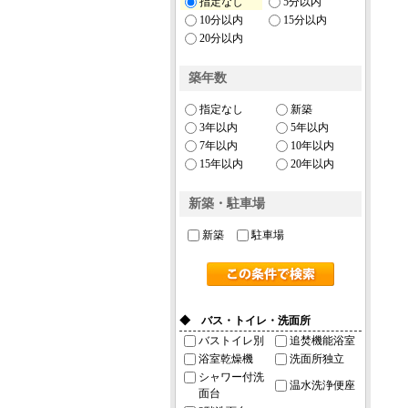
指定なし
5分以内
10分以内
15分以内
20分以内
築年数
指定なし
新築
3年以内
5年以内
7年以内
10年以内
15年以内
20年以内
新築・駐車場
新築
駐車場
◆ バス・トイレ・洗面所
バストイレ別
追焚機能浴室
浴室乾燥機
洗面所独立
シャワー付洗
温水洗浄便座
面台