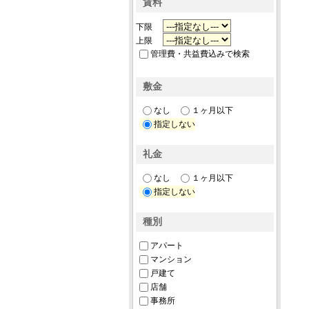
賃料
下限
上限
管理費・共益費込みで検索
敷金
なし
１ヶ月以下
指定しない
礼金
なし
１ヶ月以下
指定しない
種別
アパート
マンション
戸建て
店舗
事務所