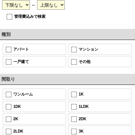
～
管理費込みで検索
種別
アパート
マンション
一戸建て
その他
間取り
ワンルーム
1K
1DK
1LDK
2K
2DK
2LDK
3K