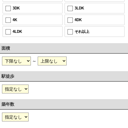
3DK
3LDK
4K
4DK
4LDK
それ以上
面積
～
駅徒歩
築年数