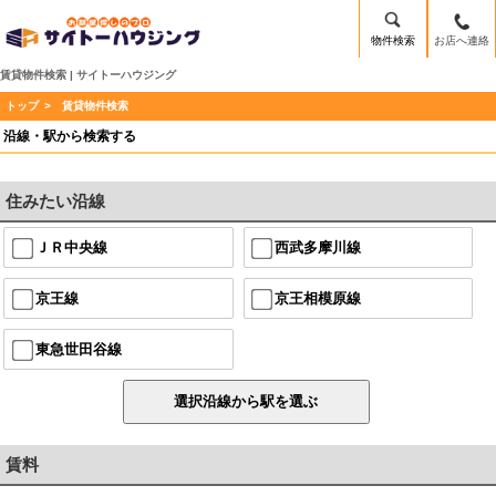
物件検索
お店へ連絡
賃貸物件検索 | サイトーハウジング
トップ
> 賃貸物件検索
沿線・駅から検索する
住みたい沿線
ＪＲ中央線
西武多摩川線
京王線
京王相模原線
東急世田谷線
賃料