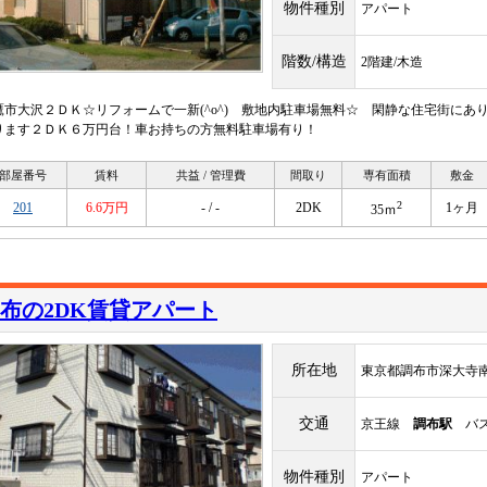
物件種別
アパート
階数/構造
2階建/木造
鷹市大沢２ＤＫ☆リフォームで一新(^o^) 敷地内駐車場無料☆ 閑静な住宅街に
ります２ＤＫ６万円台！車お持ちの方無料駐車場有り！
部屋番号
賃料
共益 / 管理費
間取り
専有面積
敷金
2
201
6.6万円
- / -
2DK
1ヶ月
35ｍ
布の2DK賃貸アパート
所在地
東京都調布市深大寺南
交通
京王線
調布駅
バス
物件種別
アパート