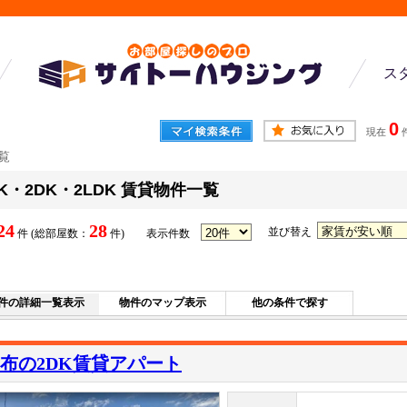
ス
0
現在
一覧
2K・2DK・2LDK 賃貸物件一覧
24
28
並び替え
件 (総部屋数：
件)
表示件数
件の詳細一覧表示
物件のマップ表示
他の条件で探す
布の2DK賃貸アパート