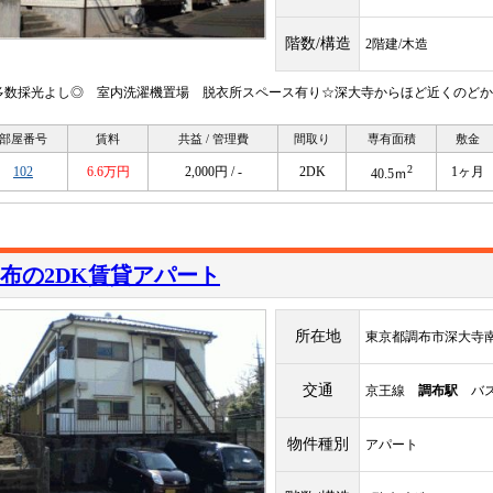
階数/構造
2階建/木造
多数採光よし◎ 室内洗濯機置場 脱衣所スペース有り☆深大寺からほど近くのどか
部屋番号
賃料
共益 / 管理費
間取り
専有面積
敷金
2
102
6.6万円
2,000円 / -
2DK
1ヶ月
40.5ｍ
布の2DK賃貸アパート
所在地
東京都調布市深大寺南
交通
京王線
調布駅
バス
物件種別
アパート