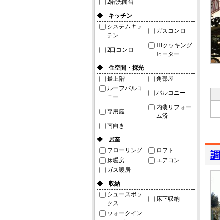
2階洗面台
◆ キッチン
システムキッ
ガスコンロ
チン
IHクッキング
2口コンロ
ヒーター
◆ 住空間・採光
最上階
角部屋
ルーフバルコ
バルコニー
ニー
内装リフォー
専用庭
ム済
南向き
◆ 居室
フローリング
ロフト
調
床暖房
エアコン
ガス暖房
◆ 収納
シューズボッ
床下収納
クス
ウォークイン