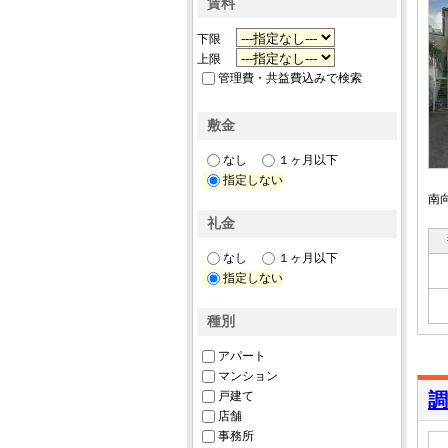
賃料
下限
上限
管理費・共益費込みで検索
敷金
なし
１ヶ月以下
指定しない
南
礼金
なし
１ヶ月以下
指定しない
種別
アパート
マンション
戸建て
調
店舗
事務所