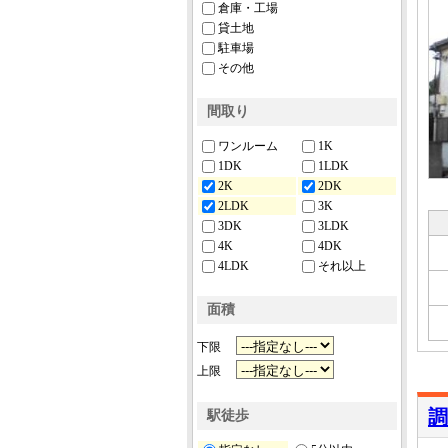
倉庫・工場
貸土地
駐車場
その他
間取り
ワンルーム
1K
1DK
1LDK
2K
2DK
2LDK
3K
3DK
3LDK
4K
4DK
4LDK
それ以上
面積
下限
上限
調
駅徒歩