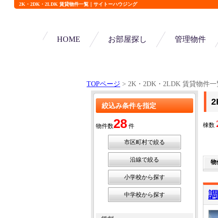
2K・2DK・2LDK 賃貸物件一覧｜サイトーハウジング
HOME
お部屋探し
管理物件
TOPページ
> 2K・2DK・2LDK 賃貸物件
絞込み条件を指定
28
棟数
物件数
件
市区町村で絞る
沿線で絞る
物
小学校から探す
調
中学校から探す