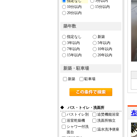
指定なし
5分以内
10分以内
15分以内
20分以内
築年数
指定なし
新築
3年以内
5年以内
7年以内
10年以内
15年以内
20年以内
新築・駐車場
新築
駐車場
◆ バス・トイレ・洗面所
布
バストイレ別
追焚機能浴室
浴室乾燥機
洗面所独立
シャワー付洗
温水洗浄便座
面台