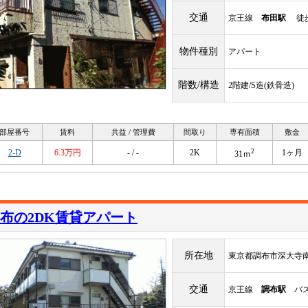
交通
京王線
布田駅
徒歩
物件種別
アパート
階数/構造
2階建/S造(鉄骨造)
部屋番号
賃料
共益 / 管理費
間取り
専有面積
敷金
2
2-D
6.3万円
- / -
2K
1ヶ月
31ｍ
布の2DK賃貸アパート
所在地
東京都調布市深大寺南
交通
京王線
調布駅
バス