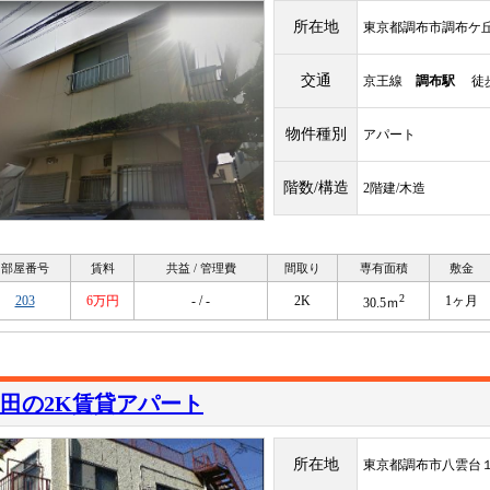
所在地
東京都調布市調布ケ
交通
京王線
調布駅
徒歩
物件種別
アパート
階数/構造
2階建/木造
部屋番号
賃料
共益 / 管理費
間取り
専有面積
敷金
2
203
6万円
- / -
2K
1ヶ月
30.5ｍ
田の2K賃貸アパート
所在地
東京都調布市八雲台