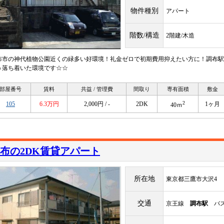
物件種別
アパート
階数/構造
2階建/木造
布市の神代植物公園近くの緑多い好環境！礼金ゼロで初期費用抑えたい方に！調布駅
う落ち着いた環境です☆☆
部屋番号
賃料
共益 / 管理費
間取り
専有面積
敷金
2
105
6.3万円
2,000円 / -
2DK
1ヶ月
40ｍ
布の2DK賃貸アパート
所在地
東京都三鷹市大沢4
交通
京王線
調布駅
バス