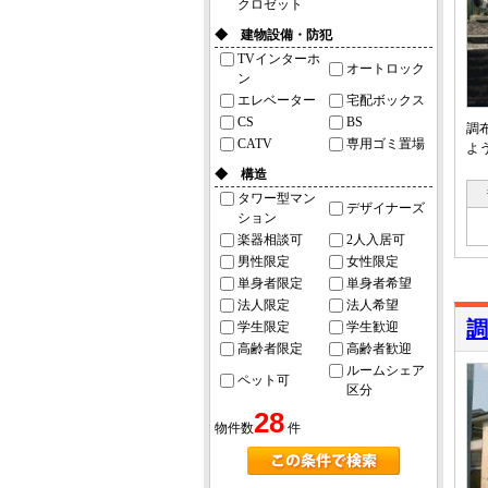
クロゼット
◆ 建物設備・防犯
TVインターホ
オートロック
ン
エレベーター
宅配ボックス
CS
BS
調
CATV
専用ゴミ置場
よ
◆ 構造
タワー型マン
デザイナーズ
ション
楽器相談可
2人入居可
男性限定
女性限定
単身者限定
単身者希望
法人限定
法人希望
調
学生限定
学生歓迎
高齢者限定
高齢者歓迎
ルームシェア
ペット可
区分
28
物件数
件