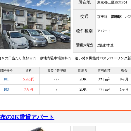
所在地
東京都三鷹市大沢4
交通
京王線
調布駅
バス
物件種別
アパート
階数/構造
2階建/木造
向きの日当たり良好☆☆ 敷地内駐車場無料☆ 追い焚き機能付バスフローリング新
部屋番号
賃料
共益 / 管理費
間取り
専有面積
敷金
2
101
5.9万円
- / -
2DK
0ヶ月
37.1ｍ
2
103
7万円
- / -
2DK
1ヶ月
37.1ｍ
布の2K賃貸アパート