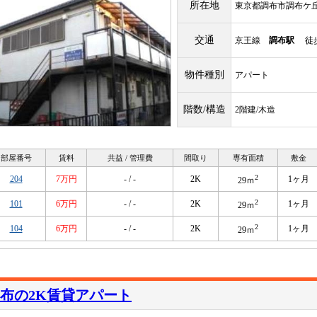
所在地
東京都調布市調布ケ丘
交通
京王線
調布駅
徒歩
物件種別
アパート
階数/構造
2階建/木造
部屋番号
賃料
共益 / 管理費
間取り
専有面積
敷金
2
204
7万円
- / -
2K
1ヶ月
29ｍ
2
101
6万円
- / -
2K
1ヶ月
29ｍ
2
104
6万円
- / -
2K
1ヶ月
29ｍ
布の2K賃貸アパート