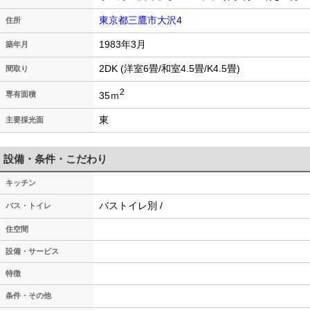
東京都三鷹市大沢4
住所
1983年3月
築年月
2DK (洋室6畳/和室4.5畳/K4.5畳)
間取り
2
35ｍ
専有面積
東
主要採光面
設備・条件・こだわり
キッチン
バストイレ別 /
バス・トイレ
住空間
設備・サービス
特徴
条件・その他