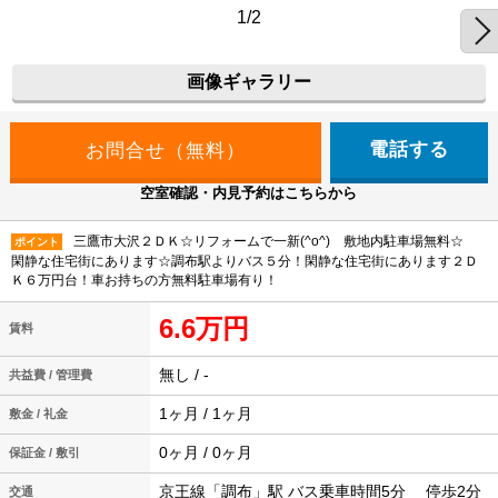
1/2
画像ギャラリー
電話する
空室確認・内見予約はこちらから
三鷹市大沢２ＤＫ☆リフォームで一新(^o^) 敷地内駐車場無料☆
ポイント
閑静な住宅街にあります☆調布駅よりバス５分！閑静な住宅街にあります２Ｄ
Ｋ６万円台！車お持ちの方無料駐車場有り！
6.6万円
賃料
無し / -
共益費 / 管理費
1ヶ月 / 1ヶ月
敷金 / 礼金
0ヶ月 / 0ヶ月
保証金 / 敷引
京王線「調布」駅 バス乗車時間5分 停歩2分
交通