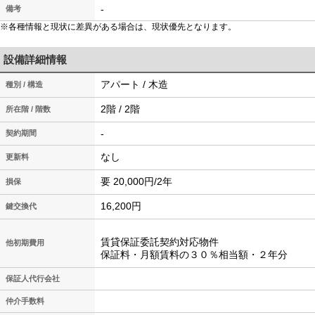
-
備考
※各種情報と現状に差異がある場合は、現状優先となります。
設備詳細情報
アパート / 木造
種別 / 構造
2階 / 2階
所在階 / 階数
-
契約期間
なし
更新料
要 20,000円/2年
損保
16,200円
鍵交換代
賃貸保証委託契約対応物件
他初期費用
保証料・月額賃料の３０％相当額・２年分
保証人代行会社
仲介手数料