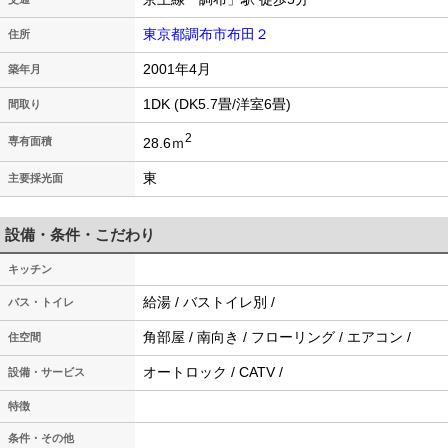
東京都調布市布田２
住所
2001年4月
築年月
1DK (DK5.7畳/洋室6畳)
間取り
2
28.6ｍ
専有面積
東
主要採光面
設備・条件・こだわり
キッチン
給湯 / バストイレ別 /
バス・トイレ
角部屋 / 南向き / フローリング / エアコン /
住空間
オートロック / CATV /
設備・サービス
特徴
条件・その他