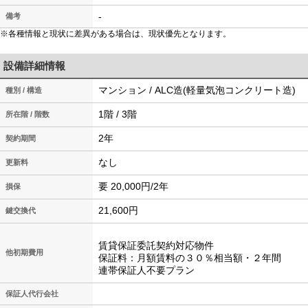
-
備考
※各種情報と現状に差異がある場合は、現状優先となります。
設備詳細情報
マンション / ALC造(軽量気泡コンクリート造)
種別 / 構造
1階 / 3階
所在階 / 階数
2年
契約期間
なし
更新料
要 20,000円/2年
損保
21,600円
鍵交換代
賃貸保証委託契約対応物件
他初期費用
保証料：月額賃料の３０％相当額・２年間
連帯保証人不要プラン
保証人代行会社