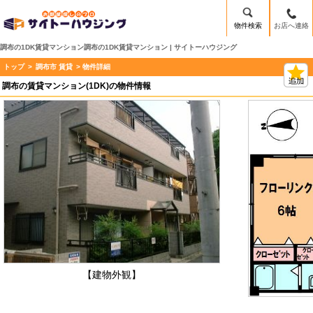
物件検索
お店へ連絡
調布の1DK賃貸マンション調布の1DK賃貸マンション | サイトーハウジング
トップ
>
調布市 賃貸
> 物件詳細
調布の賃貸マンション(1DK)の物件情報
【建物外観】