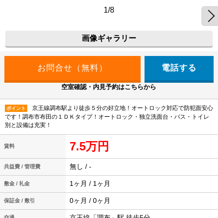
1/8
画像ギャラリー
電話する
空室確認・内見予約はこちらから
京王線調布駅より徒歩５分の好立地！オートロック対応で防犯面安心
ポイント
です！調布市布田の１ＤＫタイプ！オートロック・独立洗面台・バス・トイレ
別と設備は充実！
7.5万円
賃料
無し / -
共益費 / 管理費
1ヶ月 / 1ヶ月
敷金 / 礼金
0ヶ月 / 0ヶ月
保証金 / 敷引
京王線「調布」駅 徒歩5分
交通