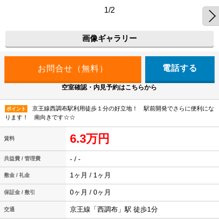
1/2
画像ギャラリー
電話する
空室確認・内見予約はこちらから
京王線西調布駅利用徒歩１分の好立地！ 駅前開発でさらに便利にな
ポイント
ります！ 南向きです☆☆
6.3万円
賃料
- / -
共益費 / 管理費
1ヶ月 / 1ヶ月
敷金 / 礼金
0ヶ月 / 0ヶ月
保証金 / 敷引
京王線「西調布」駅 徒歩1分
交通