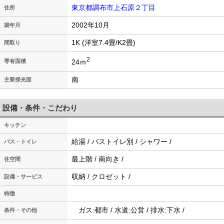
東京都調布市上石原２丁目
住所
2002年10月
築年月
1K (洋室7.4畳/K2畳)
間取り
2
24ｍ
専有面積
南
主要採光面
設備・条件・こだわり
キッチン
給湯 / バストイレ別 / シャワー /
バス・トイレ
最上階 / 南向き /
住空間
収納 / クロゼット /
設備・サービス
特徴
ガス:都市 / 水道:公営 / 排水:下水 /
条件・その他