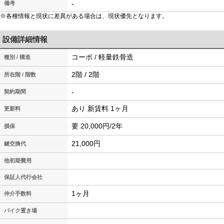
-
備考
※各種情報と現状に差異がある場合は、現状優先となります。
設備詳細情報
コーポ / 軽量鉄骨造
種別 / 構造
2階 / 2階
所在階 / 階数
-
契約期間
あり 新賃料 1ヶ月
更新料
要 20,000円/2年
損保
21,000円
鍵交換代
他初期費用
保証人代行会社
1ヶ月
仲介手数料
バイク置き場