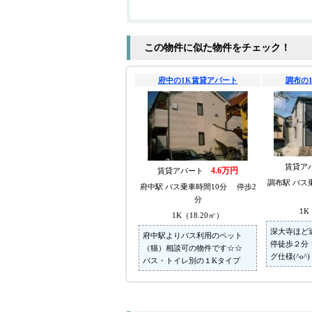
この物件に似た物件をチェック！
府中の1K賃貸アパート
調布の
賃貸ア
4.6万円
賃貸アパート
調布駅 バス
府中駅 バス乗車時間10分 停歩2
分
1K
1K（18.20㎡）
深大寺ほど
府中駅よりバス利用のペット
停徒歩２分
（猫）相談可の物件です☆☆
グ仕様(^o^)
バス・トイレ別の１Kタイプ