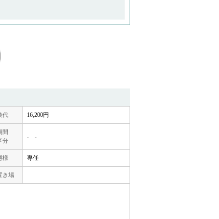
換代
16,200円
期間
- -
区分
態様
専任
置き場