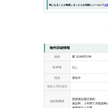
気になることが御座いましたらお気軽にメールにて
お
物件詳細情報
損保
要 20,000円/2年
駐車場
なし
現況
居住中
保証人代行会社
賃貸保証委託契約
他初期費用
保証料：２年間で月額賃料
連帯保証人不要