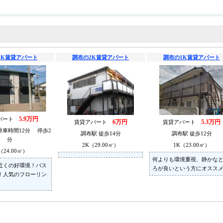
1K賃貸アパート
調布の2K賃貸アパート
調布の1K賃貸アパート
5.9万円
パート
6万円
5.3万円
賃貸アパート
賃貸アパート
乗車時間12分 停歩2
調布駅 徒歩14分
調布駅 徒歩12分
分
2K（29.00㎡）
1K（23.00㎡）
（24.00㎡）
何よりも環境重視、静かな
近くの好環境！バス
ろが良いという方にオスス
！人気のフローリン