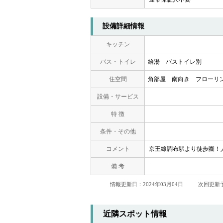
設備詳細情報
キッチン
バス・トイレ
給湯
バストイレ別
住空間
角部屋
南向き
フローリ
設備・サービス
特 徴
条件・その他
コメント
京王線調布駅より徒歩圏！
備 考
-
情報更新日：2024年03月04日
次回更新予
近隣スポット情報