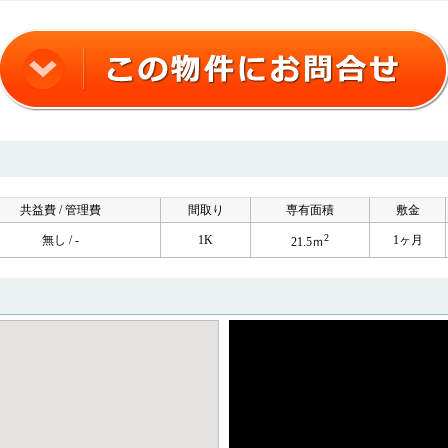
共益費 / 管理費
間取り
専有面積
敷金
2
無し / -
1K
1ヶ月
21.5ｍ