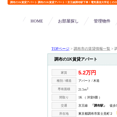
調布の1K賃貸アパート 調布の1K賃貸アパート！京王線調布駅下車！電気通信大学近くの
HOME
お部屋探し
管理物件
TOPページ
>
調布市の賃貸情報一覧
>
調布の1K賃貸アパート
5.2万円
家賃
種別 / 構造
アパート / 木造
2
専有面積
21.5ｍ
間取り
1K （ 洋室6畳 ）
交通
京王線
「調布駅」
徒歩1
所在地
東京都調布市富士見町２