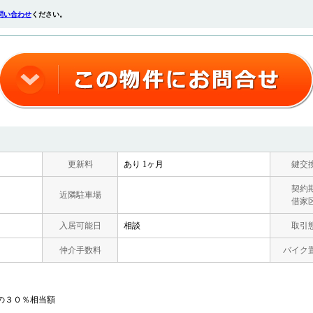
問い合わせ
ください。
更新料
あり 1ヶ月
鍵交
契約
近隣駐車場
借家
入居可能日
相談
取引
仲介手数料
バイク
の３０％相当額