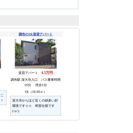
調布の1K賃貸アパート
4.5万円
賃貸アパート
調布駅 深大寺入口 バス乗車時間
10分 停歩1分
1K（18.00㎡）
とこ
メ！
深大寺からほど近くの緑多い好
環境です☆☆ 和室仕様です
(^o^)