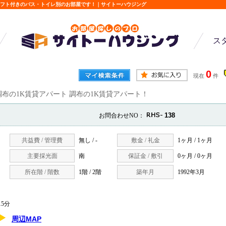
ロフト付きのバス・トイレ別のお部屋です！｜サイトーハウジング
ス
0
現在
件
調布の1K賃貸アパート 調布の1K賃貸アパート！
138
お問合わせNO：
共益費 / 管理費
無し / -
敷金 / 礼金
1ヶ月 / 1ヶ月
主要採光面
南
保証金 / 敷引
0ヶ月 / 0ヶ月
所在階 / 階数
1階 / 2階
築年月
1992年3月
5分
周辺MAP