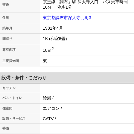
京王線「調布」駅 深大寺入口 バス乗車時間
交通
10分 停歩1分
東京都調布市深大寺元町3
住所
1981年4月
築年月
1K (和室6畳)
間取り
2
18ｍ
専有面積
東
主要採光面
設備・条件・こだわり
キッチン
給湯 /
バス・トイレ
エアコン /
住空間
CATV /
設備・サービス
特徴