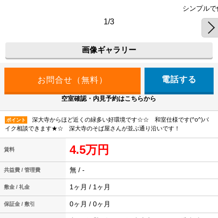
シンプルで
1/3
画像ギャラリー
電話する
空室確認・内見予約はこちらから
深大寺からほど近くの緑多い好環境です☆☆ 和室仕様です(^o^)バ
ポイント
イク相談できます★☆ 深大寺のそば屋さんが並ぶ通り沿いです！
4.5万円
賃料
無 / -
共益費 / 管理費
1ヶ月 / 1ヶ月
敷金 / 礼金
0ヶ月 / 0ヶ月
保証金 / 敷引