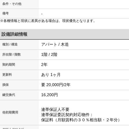
条件・その他
-
備考
※各種情報と現状に差異がある場合は、現状優先となります。
設備詳細情報
アパート / 木造
種別 / 構造
1階 / 2階
所在階 / 階数
2年
契約期間
あり 1ヶ月
更新料
要 20,000円/2年
損保
16,200円
鍵交換代
連帯保証人不要
他初期費用
連帯保証委託契約対応物件：
保証料（月額賃料の３０％相当額・２年分）