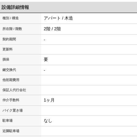
設備詳細情報
アパート / 木造
種別 / 構造
2階 / 2階
所在階 / 階数
-
契約期間
更新料
要
損保
-
鍵交換代
他初期費用
保証人代行会社
1ヶ月
仲介手数料
バイク置き場
なし
駐車場
近隣駐車場