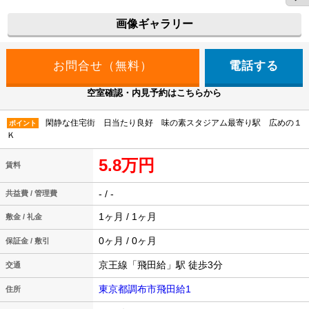
画像ギャラリー
電話する
空室確認・内見予約はこちらから
閑静な住宅街 日当たり良好 味の素スタジアム最寄り駅 広めの１
ポイント
Ｋ
5.8万円
賃料
- / -
共益費 / 管理費
1ヶ月 / 1ヶ月
敷金 / 礼金
0ヶ月 / 0ヶ月
保証金 / 敷引
京王線「飛田給」駅 徒歩3分
交通
東京都調布市飛田給1
住所