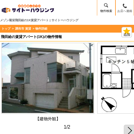
物件検索
お店へ連絡
メゾン菊栄飛田給の1K賃貸アパート | サイトーハウジング
トップ
>
調布市 賃貸
> 物件詳細
飛田給の賃貸アパート(1K)の物件情報
【建物外観】
1/2