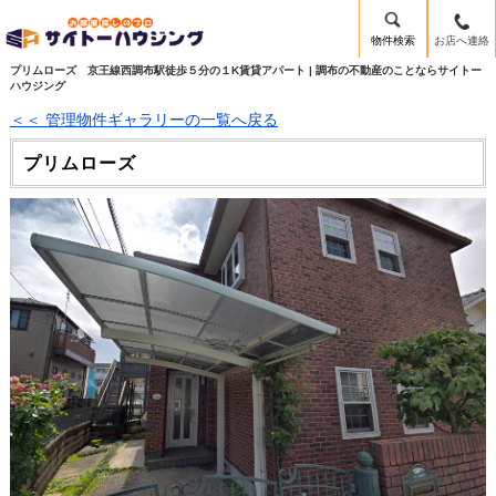
物件検索
お店へ連絡
プリムローズ 京王線西調布駅徒歩５分の１K賃貸アパート | 調布の不動産のことならサイトー
ハウジング
＜＜ 管理物件ギャラリーの一覧へ戻る
プリムローズ