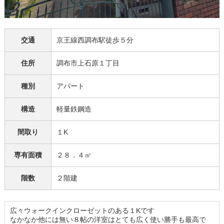
交通
京王線西調布駅徒歩５分
住所
調布市上石原１丁目
種別
アパート
構造
軽量鉄鋼造
間取り
１K
専有面積
２８．４㎡
階数
２階建
広々ウォークインクローゼットのある１Kです
なかなか他には無い８帖の洋室はとても広く使い勝手も最高で