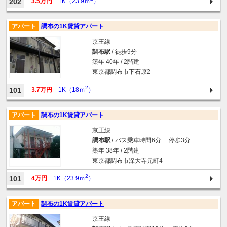
202
3.5万円
1K（23.9ｍ
）
アパート
調布の1K賃貸アパート
京王線
調布駅
/ 徒歩9分
築年 40年 / 2階建
東京都調布市下石原2
2
101
3.7万円
1K（18ｍ
）
アパート
調布の1K賃貸アパート
京王線
調布駅
/ バス乗車時間6分 停歩3分
築年 38年 / 2階建
東京都調布市深大寺元町4
2
101
4万円
1K（23.9ｍ
）
アパート
調布の1K賃貸アパート
京王線