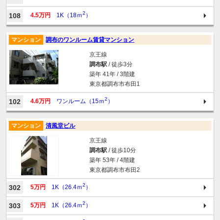
2
108
4.5万円
1K（18ｍ
）
マンション
調布のワンルーム賃貸マンション
京王線
調布駅
/ 徒歩3分
築年 41年 / 3階建
東京都調布市布田1
2
102
4.6万円
ワンルーム（15ｍ
）
マンション
清風堂ビル
京王線
調布駅
/ 徒歩10分
築年 53年 / 4階建
東京都調布市布田2
2
302
5万円
1K（26.4ｍ
）
2
303
5万円
1K（26.4ｍ
）