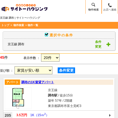
物件検索
お店へ連絡
京王線 調布 | サイトーハウジング
トップ
>
物件検索
> 物件一覧
選択中の条件
条件
京王線 調布
変更
45
件
表示件数 ：
条件変更
並び順 ：
アパート
調布の1K賃貸アパート
京王線
調布駅
/ 徒歩15分
築年 57年 / 2階建
東京都調布市富士見町3
2
205
3.5万円
1K（15ｍ
）