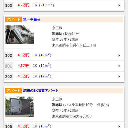
2
103
4.2万円
1K（21.5ｍ
）
アパート
第一幸銀荘
京王線
調布駅
/ 徒歩14分
築年 37年 / 2階建
東京都調布市調布ヶ丘三丁目
2
102
4.3万円
1K（19ｍ
）
2
201
4.5万円
1K（19ｍ
）
2
202
4.5万円
1K（19ｍ
）
アパート
調布の1K賃貸アパート
京王線
調布駅
/ バス乗車時間10分 停歩1分
築年 45年 / 2階建
東京都調布市深大寺元町3
2
105
4.3万円
1K（18ｍ
）