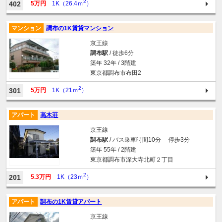
2
402
5万円
1K（26.4ｍ
）
マンション
調布の1K賃貸マンション
京王線
調布駅
/ 徒歩6分
築年 32年 / 3階建
東京都調布市布田2
2
301
5万円
1K（21ｍ
）
アパート
高木荘
京王線
調布駅
/ バス乗車時間10分 停歩3分
築年 55年 / 2階建
東京都調布市深大寺北町２丁目
2
201
5.3万円
1K（23ｍ
）
アパート
調布の1K賃貸アパート
京王線