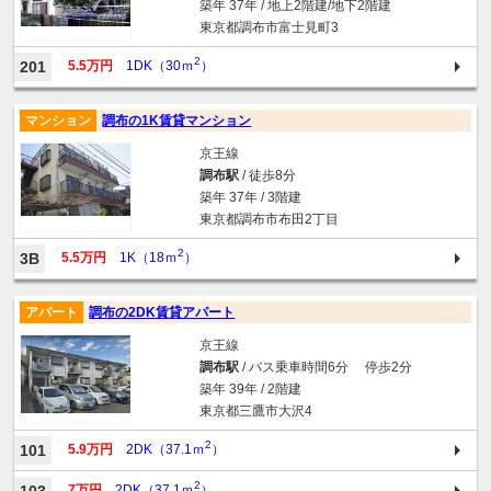
築年 37年 / 地上2階建/地下2階建
東京都調布市富士見町3
2
201
5.5万円
1DK（30ｍ
）
マンション
調布の1K賃貸マンション
京王線
調布駅
/ 徒歩8分
築年 37年 / 3階建
東京都調布市布田2丁目
2
3B
5.5万円
1K（18ｍ
）
アパート
調布の2DK賃貸アパート
京王線
調布駅
/ バス乗車時間6分 停歩2分
築年 39年 / 2階建
東京都三鷹市大沢4
2
101
5.9万円
2DK（37.1ｍ
）
2
7万円
2DK（37.1ｍ
）