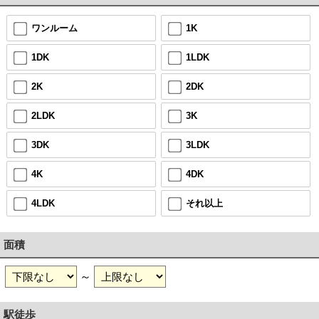
ワンルーム
1K
1DK
1LDK
2K
2DK
2LDK
3K
3DK
3LDK
4K
4DK
4LDK
それ以上
面積
～
駅徒歩