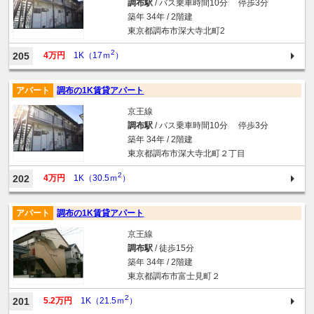
調布駅
/ バス乗車時間10分 停歩3分
築年 34年 / 2階建
東京都調布市深大寺北町2
2
205
4万円
1K（17ｍ
）
アパート
調布の1K賃貸アパート
京王線
調布駅
/ バス乗車時間10分 停歩3分
築年 34年 / 2階建
東京都調布市深大寺北町２丁目
2
202
4万円
1K（30.5ｍ
）
アパート
調布の1K賃貸アパート
京王線
調布駅
/ 徒歩15分
築年 34年 / 2階建
東京都調布市富士見町２
2
201
5.2万円
1K（21.5ｍ
）