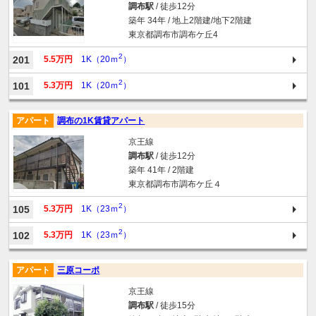
調布駅
/ 徒歩12分
築年 34年 / 地上2階建/地下2階建
東京都調布市調布ケ丘4
2
201
5.5万円
1K（20ｍ
）
2
101
5.3万円
1K（20ｍ
）
アパート
調布の1K賃貸アパート
京王線
調布駅
/ 徒歩12分
築年 41年 / 2階建
東京都調布市調布ケ丘４
2
105
5.3万円
1K（23ｍ
）
2
102
5.3万円
1K（23ｍ
）
アパート
三原コーポ
京王線
調布駅
/ 徒歩15分