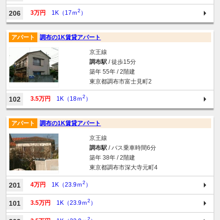
2
206
3万円
1K（17ｍ
）
アパート
調布の1K賃貸アパート
京王線
調布駅
/ 徒歩15分
築年 55年 / 2階建
東京都調布市富士見町2
2
102
3.5万円
1K（18ｍ
）
アパート
調布の1K賃貸アパート
京王線
調布駅
/ バス乗車時間6分
築年 38年 / 2階建
東京都調布市深大寺元町4
2
201
4万円
1K（23.9ｍ
）
2
101
3.5万円
1K（23.9ｍ
）
2