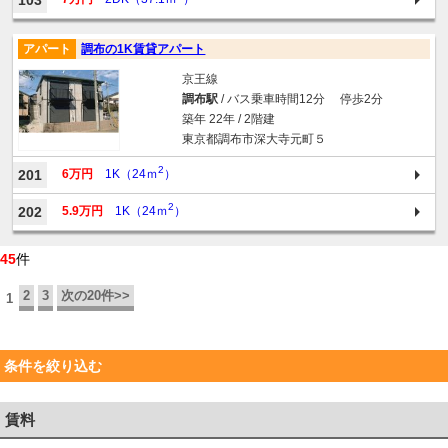
103
アパート
調布の1K賃貸アパート
京王線
調布駅
/ バス乗車時間12分 停歩2分
築年 22年 / 2階建
東京都調布市深大寺元町５
2
201
6万円
1K（24ｍ
）
2
202
5.9万円
1K（24ｍ
）
45
件
2
3
次の20件>>
1
条件を絞り込む
賃料