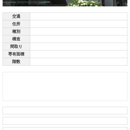
交通
住所
種別
構造
間取り
専有面積
階数