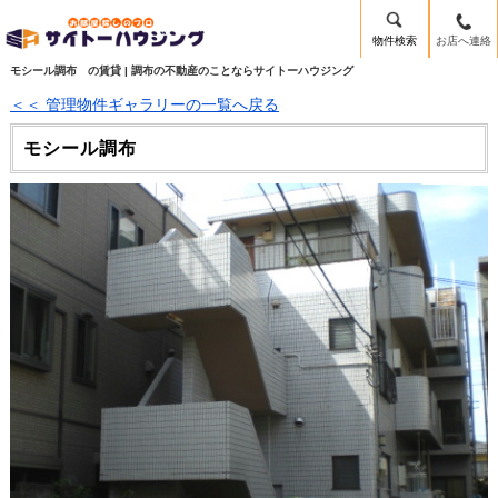
物件検索
お店へ連絡
モシール調布 の賃貸 | 調布の不動産のことならサイトーハウジング
＜＜ 管理物件ギャラリーの一覧へ戻る
モシール調布