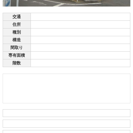
交通
住所
種別
構造
間取り
専有面積
階数