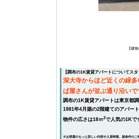
【建物
【調布の1K賃貸アパートについてス
深大寺からほど近くの緑多
ば屋さんが並ぶ通り沿いで
調布の1K賃貸アパートは東京都調
1981年4月築の2階建てのアパ
2
物件の広さは18ｍ
で人気の1Kで
※お部屋のもっと詳しい内容や入居時期、諸条件のご