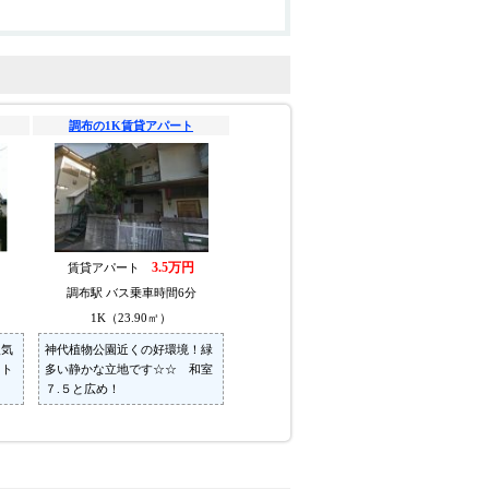
調布の1K賃貸アパート
3.5万円
賃貸アパート
調布駅 バス乗車時間6分
1K（23.90㎡）
人気
神代植物公園近くの好環境！緑
・ト
多い静かな立地です☆☆ 和室
７.５と広め！