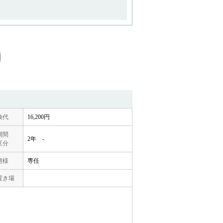
換代
16,200円
期間
2年 -
区分
態様
専任
置き場