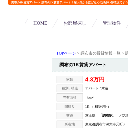
調布の1K賃貸アパート 調布の1K賃貸アパート！深大寺からほど近くの緑多い好環境です☆
HOME
お部屋探し
管理物件
TOPページ
>
調布市の賃貸情報一覧
>
調布の1K賃貸アパート
4.3万円
家賃
種別 / 構造
アパート / 木造
2
専有面積
18ｍ
間取り
1K （ 和室6畳 ）
交通
京王線
「調布駅」
バス乗
所在地
東京都調布市深大寺元町