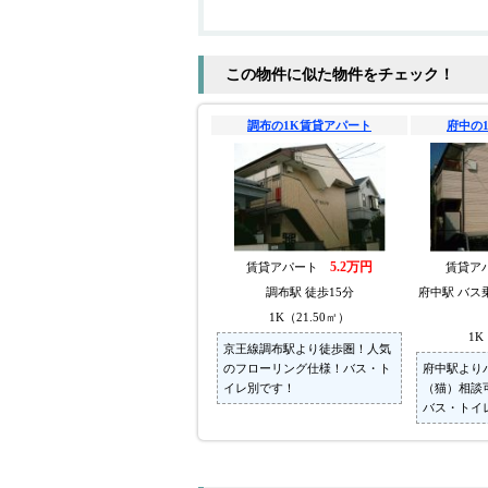
この物件に似た物件をチェック！
調布の1K賃貸アパート
府中の
5.2万円
賃貸アパート
賃貸ア
調布駅 徒歩15分
府中駅 バス
1K（21.50㎡）
1K
京王線調布駅より徒歩圏！人気
のフローリング仕様！バス・ト
府中駅より
イレ別です！
（猫）相談
バス・トイ