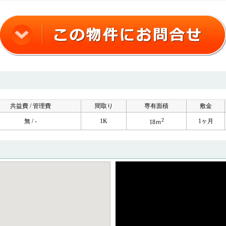
共益費 / 管理費
間取り
専有面積
敷金
2
無 / -
1K
1ヶ月
18ｍ