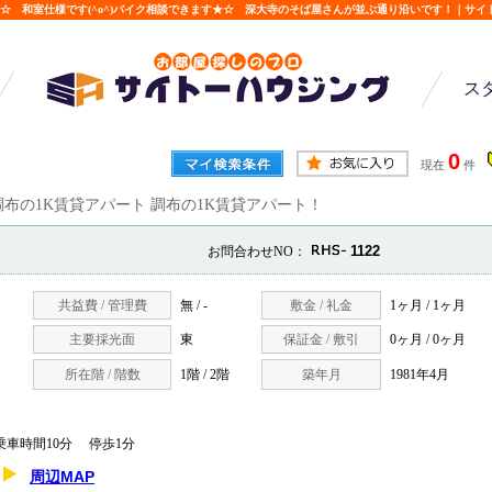
☆ 和室仕様です(^o^)バイク相談できます★☆ 深大寺のそば屋さんが並ぶ通り沿いです！｜サイ
ス
0
現在
件
調布の1K賃貸アパート 調布の1K賃貸アパート！
1122
お問合わせNO：
共益費 / 管理費
無 / -
敷金 / 礼金
1ヶ月 / 1ヶ月
主要採光面
東
保証金 / 敷引
0ヶ月 / 0ヶ月
所在階 / 階数
1階 / 2階
築年月
1981年4月
車時間10分 停歩1分
周辺MAP
3