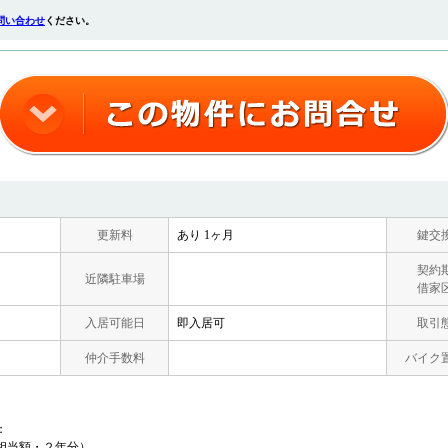
問い合わせ
ください。
更新料
あり 1ヶ月
鍵交
契約
近隣駐車場
借家
入居可能日
即入居可
取引
仲介手数料
バイク
：
相当額・２年分）