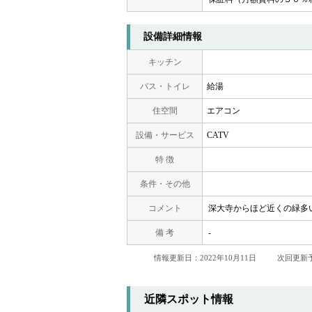
設備詳細情報
キッチン
バス・トイレ
給湯
住空間
エアコン
設備・サービス
CATV
特 徴
条件・その他
コメント
深大寺からほど近くの緑多い
備 考
-
情報更新日：2022年10月11日
次回更新予
近隣スポット情報