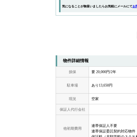
気になることが御座いましたらお気軽にメールにて
お
物件詳細情報
損保
要 20,000円/2年
駐車場
あり13,650円
現況
空家
保証人代行会社
連帯保証人不要
他初期費用
連帯保証委託契約対応物件
保証料（月額賃料の３０％