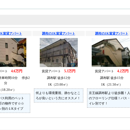
1K賃貸アパート
調布の1K賃貸アパート
調布の1K賃貸アパート
4.6万円
5.3万円
4.2万円
パート
賃貸アパート
賃貸アパート
乗車時間10分 停歩2
調布駅 徒歩12分
調布駅 徒歩15分
分
1K（23.00㎡）
1K（21.50㎡）
（18.20㎡）
何よりも環境重視、静かなとこ
京王線調布駅より徒歩圏！
バス利用のペット
ろが良いという方にオススメ！
のフローリング仕様！バス
可の物件です☆☆
イレ別です！
レ別の１Kタイプ