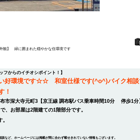
外観】 緑に囲まれた穏やかな住環境です
タッフからのイチオシポイント！】
い好環境です☆☆ 和室仕様です(^o^)バイク相
す！
布市深大寺元町3【京王線 調布駅バス乗車時間10分 停歩1分
ートで、お部屋は2階建ての1階部分です。
す。
相談など、ホームページには掲載が間に合わず載せきれていない情報もございます。